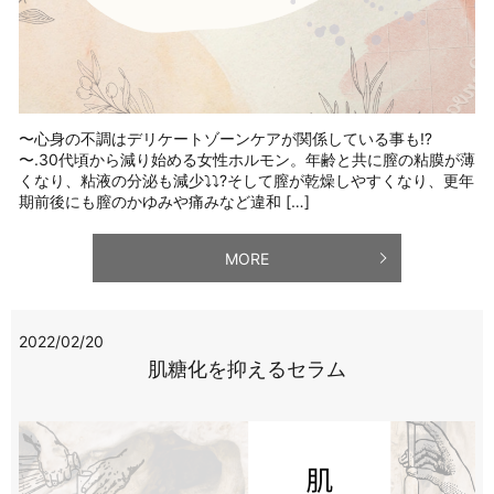
〜心身の不調はデリケートゾーンケアが関係している事も⁉️
〜.30代頃から減り始める女性ホルモン。年齢と共に膣の粘膜が薄
くなり、粘液の分泌も減少⤵︎⤵︎?そして膣が乾燥しやすくなり、更年
期前後にも膣のかゆみや痛みなど違和 […]
MORE
2022/02/20
肌糖化を抑えるセラム