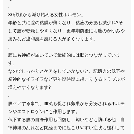
.
30代頃から減り始める女性ホルモン。
年齢と共に膣の粘膜が薄くなり、粘液の分泌も減少⤵︎⤵︎?そ
して膣が乾燥しやすくなり、更年期前後にも膣のかゆみや
痛みなど違和感を感じる人が多くなります。
.
膣にも神経が届いていて最終的には脳とつながっていま
す。
なのでしっかりとケアをしていかないと、記憶力の低下や
精神的なイライラなど更年期時期に起こりうるトラブルが
増えやすくなります?
.
膣ケアする事で、血流も促され卵巣から分泌されるホルモ
ンやエストロゲンにも作用します。
低下する膣の自浄作用も回復し、匂いなども防げる他、自
律神経の乱れなど閉経までに起こりやすい症状も緩和して