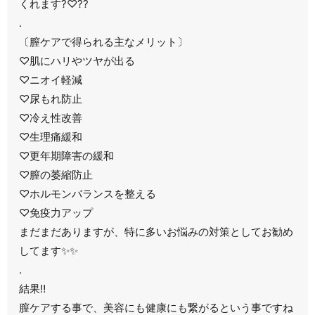
くれます?♡??
.
〔膣ケアで得られる主なメリット〕
♡肌にハリやツヤが出る
♡ニオイ軽減
♡尿もれ防止
♡冷え性改善
♡生理痛緩和
♡更年期障害の緩和
♡膣の萎縮防止
♡ホルモンバランスを整える
♡免疫力アップ
まだまだありますが、特に多いお悩みの対策としてお勧め
してます✨✨
.
結果‼️
膣ケアする事で、美容にも健康にも繋がるという事ですね