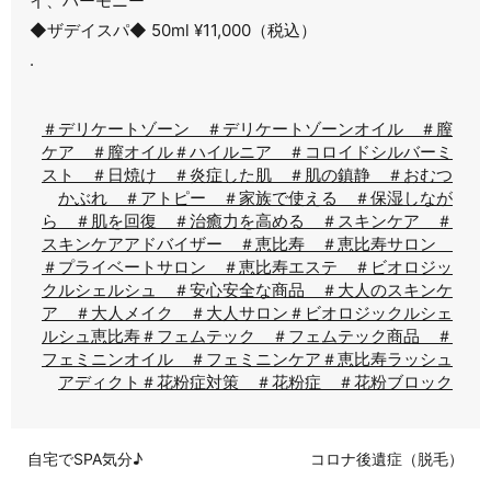
イ、ハーモニー
◆ザデイスパ◆ 50ml ¥11,000（税込）
.
＃デリケートゾーン ＃デリケートゾーンオイル ＃膣
ケア ＃膣オイル
＃ハイルニア ＃コロイドシルバーミ
スト ＃日焼け ＃炎症した肌 ＃肌の鎮静 ＃おむつ
かぶれ ＃アトピー ＃家族で使える ＃保湿しなが
ら ＃肌を回復 ＃治癒力を高める ＃スキンケア ＃
スキンケアアドバイザー ＃恵比寿 ＃恵比寿サロン
＃プライベートサロン ＃恵比寿エステ ＃ビオロジッ
クルシェルシュ ＃安心安全な商品 ＃大人のスキンケ
ア ＃大人メイク ＃大人サロン
＃ビオロジックルシェ
ルシュ恵比寿
＃フェムテック ＃フェムテック商品 ＃
フェミニンオイル ＃フェミニンケア
＃恵比寿ラッシュ
アディクト
＃花粉症対策 ＃花粉症 ＃花粉ブロック
自宅でSPA気分♪
コロナ後遺症（脱毛）