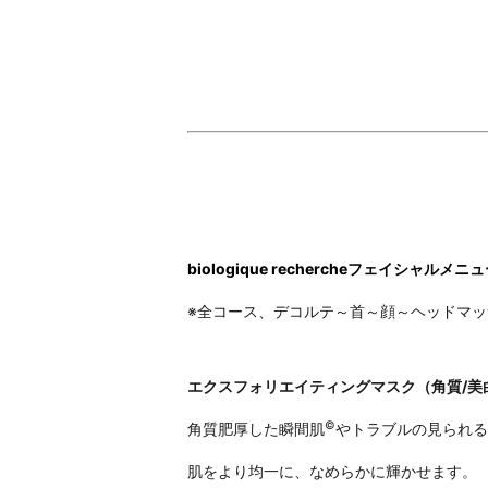
biologique rechercheフェイシャルメニ
※全コース、デコルテ～首～顔～ヘッドマッ
エクスフォリエイティングマスク（角質/美白/
©
角質肥厚した瞬間肌
やトラブルの見られる
肌をより均一に、なめらかに輝かせます。