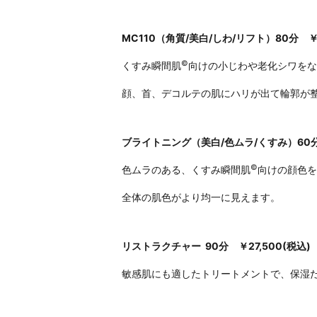
MC110（角質/美白/しわ/リフト）80分
￥2
©
くすみ瞬間肌
向けの小じわや老化シワをな
顔、首、デコルテの肌にハリが出て輪郭が
ブライトニング（美白/色ムラ/くすみ）6
©
色ムラのある、くすみ瞬間肌
向けの顔色を
全体の肌色がより均一に見えます。
リストラクチャー
90分
￥
27,500(
税込
)
敏感肌にも適したトリートメントで、保湿