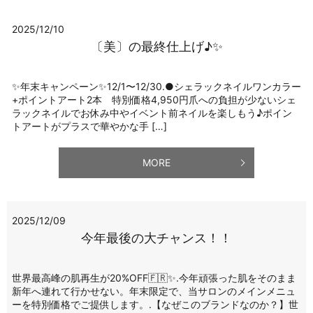
2025/12/10
〔美〕の最終仕上げ♪✨
✨年末キャンペーン✨12/1〜12/30.●シェラックネイルワンカラー
+ポイントアート2本 特別価格4,950円爪への負担が少ないシェ
ラックネイルでお休み中やイベント前ネイルを楽しもう♪ポイン
トアートがプラスで華やかな手 […]
MORE
2025/12/09
今年最後の大チャンス！！
世界最高峰の肌再生が20%OFF🇫🇷✨.今年頑張った肌をそのまま
新年へ連れて行かせない。年末限定で、当サロンのメインメニュ
ーを特別価格でご提供します。.【なぜこのブランドなのか？】世