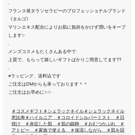
.
フランス発タラソセラピーのプロフェッショナルブランド
《タルゴ》
マリンエキス配合によりお肌に負担をかけず潤いをキープ
します✨
.
メンズコスメもたくさんある中で
上質で、もらって嬉しいギフトばかりご用意してます??
.
※ラッピング、送料込です
ご注文はDMからも承っております＾＾
ご注文はお早めに✨✨
＃コスメギフト
＃シェラックネイル
＃シェラックネイル
恵比寿
＃ハイルニア ＃コロイドシルバーミスト ＃日
焼け ＃炎症した肌 ＃肌の鎮静 ＃おむつかぶれ ＃
アトピー ＃家族で使える ＃保湿しながら ＃肌を回