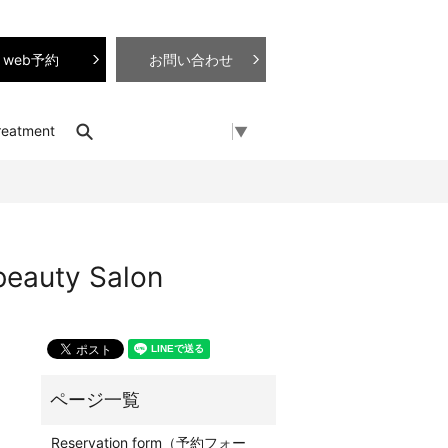
web予約
お問い合わせ
search
reatment
Select Language
▼
uty Salon
Reservation form（予約フォー