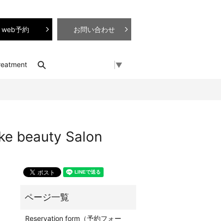
web予約
お問い合わせ
search
reatment
Select Language
▼
eauty Salon
Reservation form（予約フォー