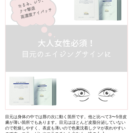
目元は身体の中では唇の次に動く箇所です。他と比べて3〜5倍皮
膚が薄い箇所でもあります。目元はほとんど皮脂分泌していない
ので乾燥しやすく、表皮も薄いので色素沈着しクマが表れやすい