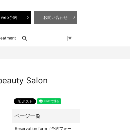
web予約
お問い合わせ
search
reatment
Select Language
▼
uty Salon
Reservation form（予約フォー