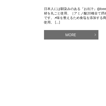
日本人には馴染みのある『お出汁』@beev
材を丸ごと使用、［アミノ酸20種全て摂
です。.◉味を整えるため食塩を添加する
使用。 […]
MORE