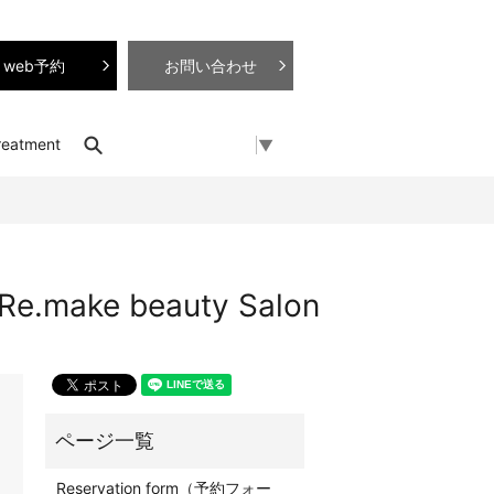
web予約
お問い合わせ
search
reatment
Select Language
▼
e beauty Salon
Reservation form（予約フォー