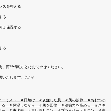
ンスを整える
する
抑え保湿する
する
為、商品情報などはお問合せください。
たします。(^_^)v
バーミスト ＃日焼け ＃炎症した肌 ＃肌の鎮静 ＃おむつか
える ＃保湿しながら ＃肌を回復 ＃治癒力を高める ＃スキ
ザー ＃恵比寿 ＃恵比寿サロン ＃プライベートサロン ＃恵