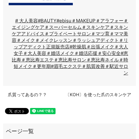
# 大人美容
#BAUTY
#ebisu
＃MAKEUP
＃アラフォー
＃
エイジングケア
＃スーパーセルム
＃スキンケア
＃スキン
ケアアドバイス
＃プライベートサロン
＃マツ育
＃ママ美
容
＃メイク
＃メイクレッスン
＃ラッシュアディクト
＃リ
ップアディクト正規販売店
#乾燥肌
＃出張メイク
＃大人
女子
＃大人美容
＃婚活メイク
＃婚活応援
＃安心安全
#恵
比寿
＃恵比寿エステ
＃恵比寿サロン
＃恵比寿ネイル
＃時
短メイク
＃更年期
#眉毛エクステ
＃肌質改善
＃駅近サロ
ン
爪質ってあるの？？
〔KOH〕を使った爪のスキンケア