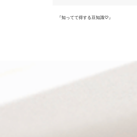
『知ってて得する豆知識♡』