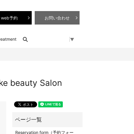
web予約
お問い合わせ
search
reatment
Select Language
▼
eauty Salon
Reservation form（予約フォー