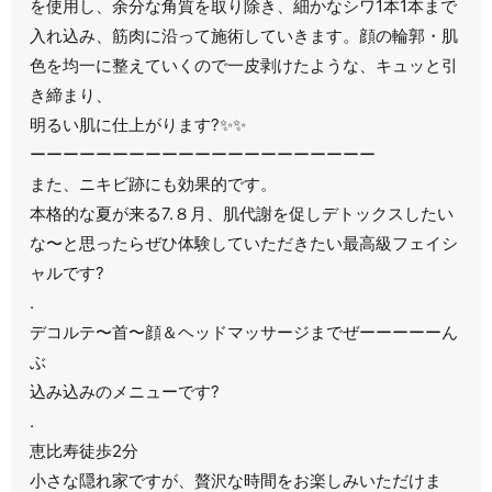
を使用し、余分な角質を取り除き、細かなシワ1本1本まで
入れ込み、筋肉に沿って施術していきます。顔の輪郭・肌
色を均一に整えていくので一皮剥けたような、キュッと引
き締まり、
明るい肌に仕上がります?✨✨
ーーーーーーーーーーーーーーーーーーーーー
また、ニキビ跡にも効果的です。
本格的な夏が来る7.８月、肌代謝を促しデトックスしたい
な〜と思ったらぜひ体験していただきたい最高級フェイシ
ャルです?
.
デコルテ〜首〜顔＆ヘッドマッサージまでぜーーーーーん
ぶ
込み込みのメニューです?
.
恵比寿徒歩2分
小さな隠れ家ですが、贅沢な時間をお楽しみいただけま