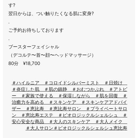
す?
翌日からは、つい触りたくなる肌に変身?
.
ご予約お待ちしております
.
ブースターフェイシャル
（デコルテ〜首〜顔〜ヘッドマッサージ）
80分 ¥18,700
＃ハイルニア ＃コロイドシルバーミスト ＃日焼け
＃炎症した肌 ＃肌の鎮静 ＃おむつかぶれ ＃アトピ
ー ＃家族で使える ＃保湿しながら ＃肌を回復 ＃
治癒力を高める ＃スキンケア ＃スキンケアアドバイ
ザー ＃恵比寿 ＃恵比寿サロン ＃プライベートサロ
ン ＃恵比寿エステ ＃ビオロジックルシェルシュ ＃
安心安全な商品 ＃大人のスキンケア ＃大人メイク
＃大人サロン
＃ビオロジックルシェルシュ恵比寿