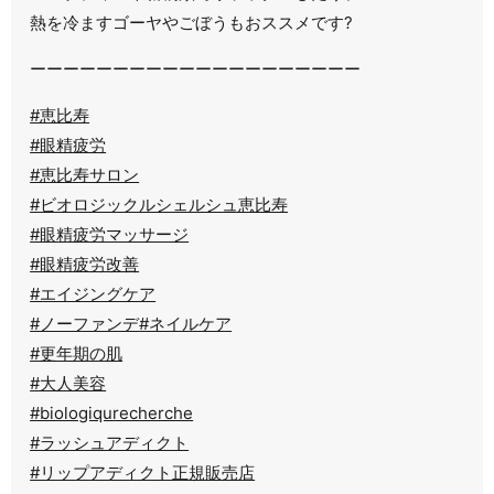
熱を冷ますゴーヤやごぼうもおススメです?
ーーーーーーーーーーーーーーーーーーーー
#恵比寿
#眼精疲労
#恵比寿サロン
#ビオロジックルシェルシュ恵比寿
#眼精疲労マッサージ
#眼精疲労改善
#エイジングケア
#ノーファンデ
#ネイルケア
#更年期の肌
#大人美容
#biologiqurecherche
#ラッシュアディクト
#リップアディクト正規販売店