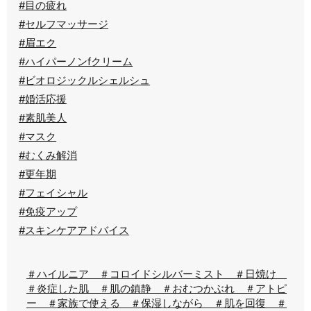
#目の疲れ
#セルフマッサージ
#眉エク
#ハイパーノンfクリーム
#ビオロジックルシェルシュ
#婚活応援
#素肌美人
#マスク
#むくみ解消
#更年期
#フェイシャル
#免疫アップ
#スキンケアアドバイス
＃ハイルニア ＃コロイドシルバーミスト ＃日焼け
＃炎症した肌 ＃肌の鎮静 ＃おむつかぶれ ＃アトピ
ー ＃家族で使える ＃保湿しながら ＃肌を回復 ＃